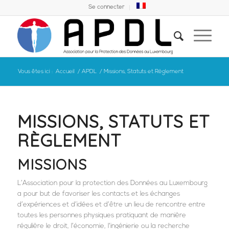
Se connecter
Vous êtes ici :
Accueil
/
APDL
/
Missions, Statuts et Règlement
MISSIONS, STATUTS ET
RÈGLEMENT
MISSIONS
L’Association pour la protection des Données au Luxembourg
a pour but de favoriser les contacts et les échanges
d’expériences et d’idées et d’être un lieu de rencontre entre
toutes les personnes physiques pratiquant de manière
régulière le droit, l’économie, l‘ingénierie ou la recherche