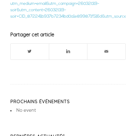
utm_medium=email&utm_campaign=26032019-
soir&utm_content=26032019-
soir+CID_872241b937b7234bd0a1e899871f516d&utm_source=News
Partager cet article
PROCHAINS ÉVÉNEMENTS
No event