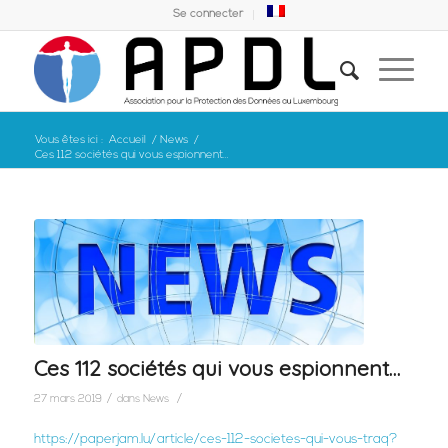
Se connecter
Vous êtes ici :
Accueil
/
News
/
Ces 112 sociétés qui vous espionnent…
Ces 112 sociétés qui vous espionnent…
/
/
27 mars 2019
dans
News
https://paperjam.lu/article/ces-112-societes-qui-vous-traq?