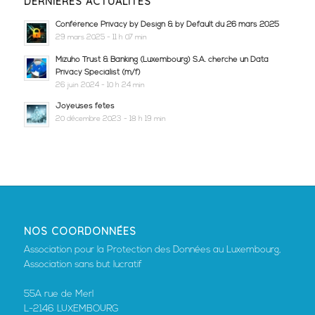
DERNIÈRES ACTUALITÉS
Conférence Privacy by Design & by Default du 26 mars 2025
29 mars 2025 - 11 h 07 min
Mizuho Trust & Banking (Luxembourg) S.A. cherche un Data
Privacy Specialist (m/f)
26 juin 2024 - 10 h 24 min
Joyeuses fêtes
20 décembre 2023 - 18 h 19 min
NOS COORDONNÉES
Association pour la Protection des Données au Luxembourg,
Association sans but lucratif
55A rue de Merl
L-2146 LUXEMBOURG