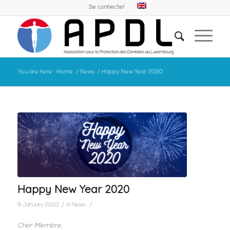
Se connecter
You are here:
Home
/
News
/
Happy New Year 2020
Happy New Year 2020
/
/
9 January 2020
in
News
Cher Membre,