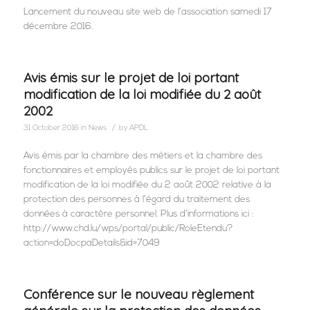
Lancement du nouveau site web de l’association samedi 17
décembre 2016.
Avis émis sur le projet de loi portant
modification de la loi modifiée du 2 août
2002
/
31 October 2016
in
News
by
APDL
Avis émis par la chambre des métiers et la chambre des
fonctionnaires et employés publics sur le projet de loi portant
modification de la loi modifiée du 2 août 2002 relative à la
protection des personnes à l’égard du traitement des
données à caractère personnel. Plus d’informations ici :
http://www.chd.lu/wps/portal/public/RoleEtendu?
action=doDocpaDetails&id=7049
Conférence sur le nouveau règlement