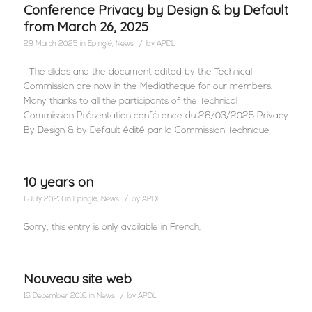
Conference Privacy by Design & by Default
from March 26, 2025
/
29 March 2025
in
Epinglé
,
News
by
APDL
The slides and the document edited by the Technical
Commission are now in the Mediatheque for our members.
Many thanks to all the participants of the Technical
Commission Présentation conférence du 26/03/2025 Privacy
By Design & by Default édité par la Commission Technique
10 years on
/
1 July 2023
in
Epinglé
,
News
by
APDL
Sorry, this entry is only available in French.
Nouveau site web
/
16 December 2016
in
News
by
APDL