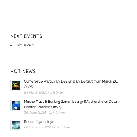
NEXT EVENTS
No event
HOT NEWS
Conference Privacy by Design & by Default from March 26,
2025
29 March 2025 - 11 h 07 min
Mizuho Trust & Banking (Luxembourg) S.A. cherche un Data
Privacy Specialist (m/f)
26 June 2024 - 10 h 24 min
Season’s greetings
20 December 2023 - 18 h 19 min