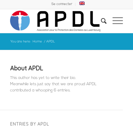
Se connecter
You are here:
Home
/
APDL
About
APDL
This author has yet to write their bio.
Meanwhile lets just say that we are proud
APDL
contributed a whooping 6 entries.
ENTRIES BY APDL