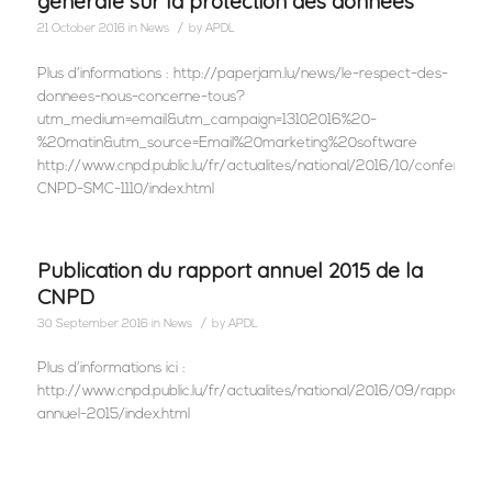
générale sur la protection des données
/
21 October 2016
in
News
by
APDL
Plus d’informations : http://paperjam.lu/news/le-respect-des-
donnees-nous-concerne-tous?
utm_medium=email&utm_campaign=13102016%20-
%20matin&utm_source=Email%20marketing%20software
http://www.cnpd.public.lu/fr/actualites/national/2016/10/conference
CNPD-SMC-1110/index.html
Publication du rapport annuel 2015 de la
CNPD
/
30 September 2016
in
News
by
APDL
Plus d’informations ici :
http://www.cnpd.public.lu/fr/actualites/national/2016/09/rapport-
annuel-2015/index.html